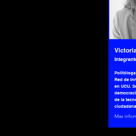
Victori
Integrant
Politóloga
Red de In
en UCU. Su
democracia
de la tecn
ciudadana
Mas info