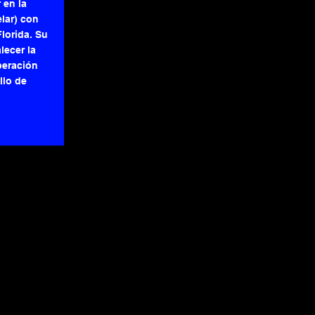
 en la
lar) con
Florida. Su
lecer la
peración
llo de