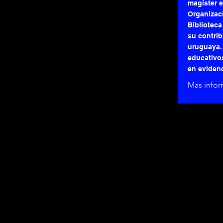
magíster 
Organizaci
Biblioteca
su contrib
uruguaya.
educativo
en evidenc
Mas info