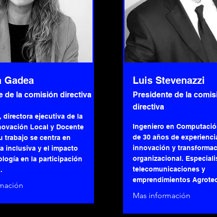
a Gadea
Luis Stevenazzi
e de la comisión directiva
Presidente de la comis
directiva
, directora ejecutiva de la
Ingeniero en Computaci
novación Local y Docente
de 30 años de experiencia
 trabajo se centra en
innovación y transforma
 inclusiva y el impacto
organizacional. Especiali
ología en la participación
telecomunicaciones y
.
emprendimientos Agrote
rmación
Mas información