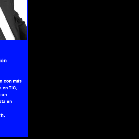
ión
ón con más
 en TIC,
ción
sta en
ch.