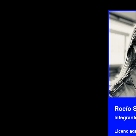
Rocío 
Integrant
Licenciad