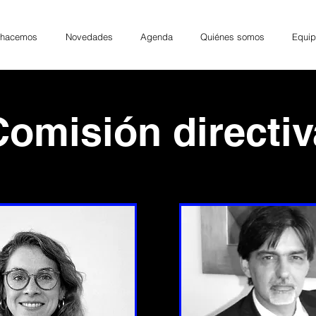
 hacemos
Novedades
Agenda
Quiénes somos
Equip
Comisión directiv