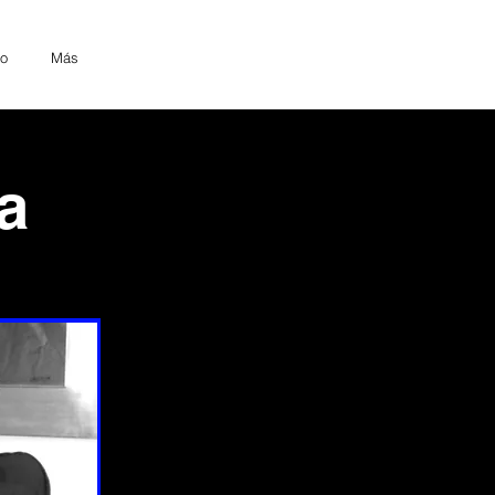
o
Más
a