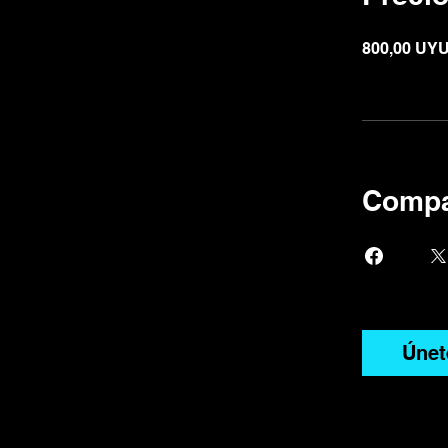
800,00 UY
Compa
Únet